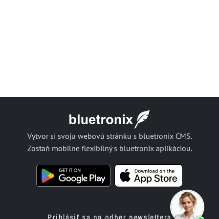
Vytvor si svoju webovú stránku s bluetronix CMS.
Zostaň mobilne flexibilný s bluetronix aplikáciou.
Prihlásiť sa na odber newslettera