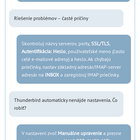
Riešenie problémov – časté príčiny
Skontroluj názvy serverov, porty,
SSL/TLS
,
Autentifikácia: Heslo
, používateľské meno (často
celé e-mailové adresy) a heslo. Ak chýbajú
priečinky, nastav základný adresár/IMAP-server
adresár na
INBOX
a zaregistruj IMAP priečinky.
Thunderbird automaticky nenájde nastavenia. Čo
robiť?
V nastavení zvoľ
Manuálne upravenie
a presne