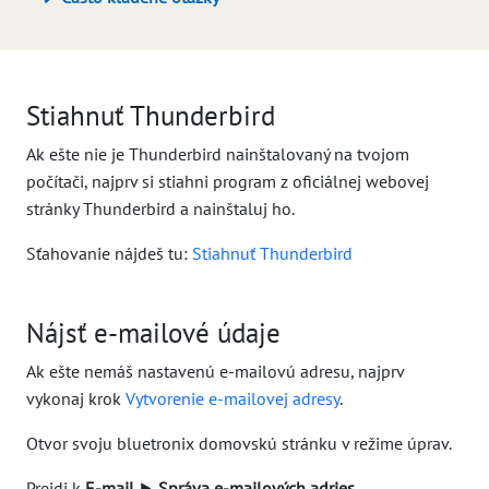
Stiahnuť Thunderbird
Ak ešte nie je Thunderbird nainštalovaný na tvojom
počítači, najprv si stiahni program z oficiálnej webovej
stránky Thunderbird a nainštaluj ho.
Sťahovanie nájdeš tu:
Stiahnuť Thunderbird
Nájsť e-mailové údaje
Ak ešte nemáš nastavenú e-mailovú adresu, najprv
vykonaj krok
Vytvorenie e-mailovej adresy
.
Otvor svoju bluetronix domovskú stránku v režime úprav.
Prejdi k
E-mail
⯈
Správa e-mailových adries
.