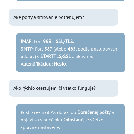
Aké porty a šifrovanie potrebujem?
IMAP
: Port
993
s
SSL/TLS
.
SMTP
: Port
587
(alebo
465
, podľa prístupových
údajov) s
STARTTLS/SSL
a aktívnou
Autentifikáciou: Heslo
.
Ako rýchlo otestujem, či všetko funguje?
Pošli si e-mail. Ak dorazí do
Doručenej pošty
a
objaví sa v priečinku
Odoslané
, je všetko
správne nastavené.