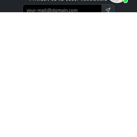
Produkty
Ponuka
Aplikácia na tvorbu webových
Programátorské služby
stránok
Ceny / Tarify
Aplikácia na vytváranie
Podnikové projekty
online obchodu
Hodnotenia
Spoločnosť
Expertíza a siete
Partneri
História (od 2002)
bluetronix pre agentúry
Kariéra / Práca
Reseller program
Vzťahy s investormi