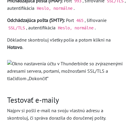
Prichádzajúca pošta (IMAP):
Port
, šifrovanie
,
993
SSL/TLS
autentifikácia
.
Heslo, normálne
Odchádzajúca pošta (SMTP):
Port
, šifrovanie
465
, autentifikácia
.
SSL/TLS
Heslo, normálne
Dôkladne skontroluj všetky polia a potom klikni na
Hotovo
.
Testovať e-maily
Najprv si pošli e-mail na svoju vlastnú adresu a
skontroluj, či správa dorazila do doručenej pošty.