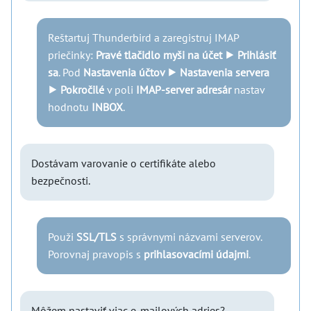
Reštartuj Thunderbird a zaregistruj IMAP
priečinky:
Pravé tlačidlo myši na účet ⯈ Prihlásiť
sa
. Pod
Nastavenia účtov ⯈ Nastavenia servera
⯈ Pokročilé
v poli
IMAP-server adresár
nastav
hodnotu
INBOX
.
Dostávam varovanie o certifikáte alebo
bezpečnosti.
Použi
SSL/TLS
s správnymi názvami serverov.
Porovnaj pravopis s
prihlasovacími údajmi
.
Môžem nastaviť viac e-mailových adries?