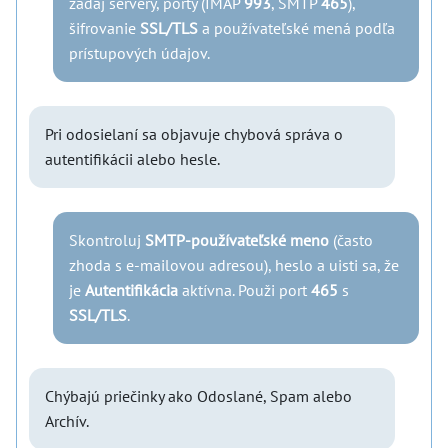
zadaj servery, porty (IMAP
993
, SMTP
465
),
šifrovanie
SSL/TLS
a používateľské mená podľa
prístupových údajov.
Pri odosielaní sa objavuje chybová správa o
autentifikácii alebo hesle.
Skontroluj
SMTP-používateľské meno
(často
zhoda s e-mailovou adresou), heslo a uisti sa, že
je
Autentifikácia
aktívna. Použi port
465
s
SSL/TLS
.
Chýbajú priečinky ako Odoslané, Spam alebo
Archív.